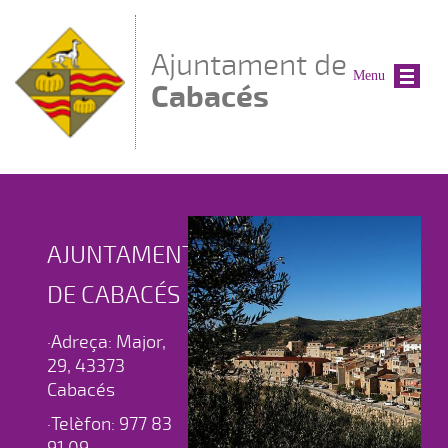
Vés al contingut
Ajuntament de
Menu
Cabacés
AJUNTAMENT
AJUNTAMENT
AJUNTAMENT
DE CABACÉS
DE CABACÉS
DE CABACÉS
·Adreça: Major,
·Adreça: Major,
·Adreça: Major,
29, 43373
29, 43373
29, 43373
Cabacés
Cabacés
Cabacés
·Telèfon: 977 83
·Telèfon: 977 83
·Telèfon: 977 83